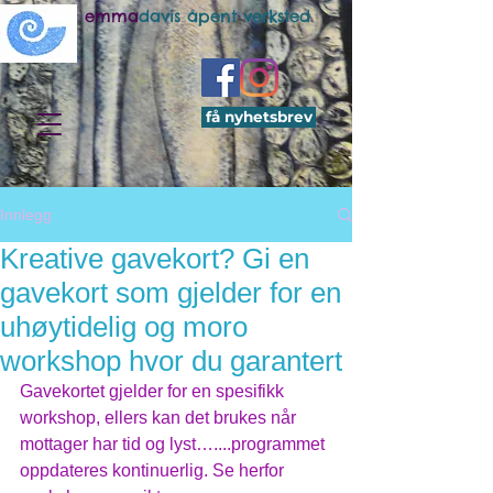
emma
davis åpent verksted
få nyhetsbrev
Innlegg
Kreative gavekort? Gi en
gavekort som gjelder for en
uhøytidelig og moro
workshop hvor du garantert
Gavekortet gjelder for en spesifikk 
workshop, ellers kan det brukes når 
mottager har tid og lyst…....programmet 
oppdateres kontinuerlig. Se herfor 