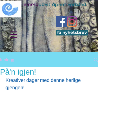
emma
davis åpent verksted
få nyhetsbrev
Innlegg
På'n igjen!
Kreativer dager med denne herlige 
gjengen!