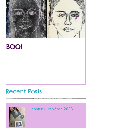
BOO!
Utstilling på
Internasjona
Barnekunstmu
Recent Posts
Linosnittkurs våren 2026