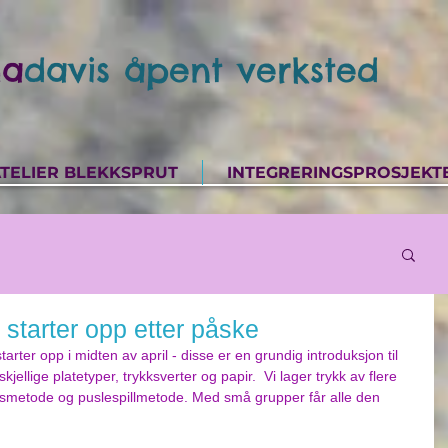
a
davis åpent verksted
TELIER BLEKKSPRUT
INTEGRERINGSPROSJEKT
s starter opp etter påske
arter opp i midten av april - disse er en grundig introduksjon til 
jellige platetyper, trykksverter og papir.  Vi lager trykk av flere 
nsmetode og puslespillmetode. Med små grupper får alle den 
!