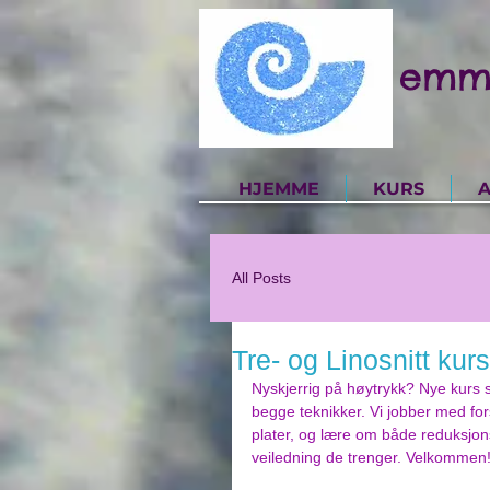
emm
HJEMME
KURS
A
All Posts
Tre- og Linosnitt kur
Nyskjerrig på høytrykk? Nye kurs st
begge teknikker. Vi jobber med forsk
plater, og lære om både reduksjo
veiledning de trenger. Velkommen