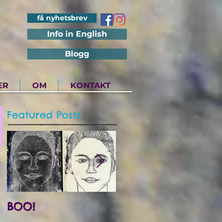
få nyhetsbrev
Info in English
Blogg
ER
OM
KONTAKT
Featured Posts
BOO!
Utstilling på Det
Internasjonale