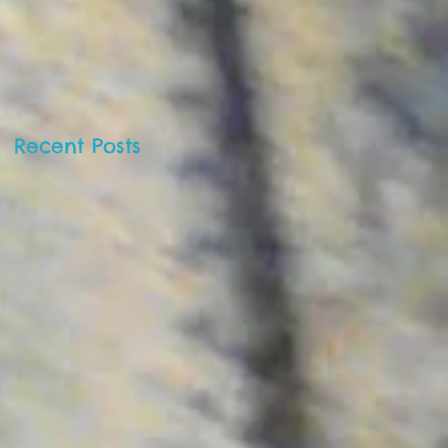
Barnekunstmuseet 
Oslo!
Recent Posts