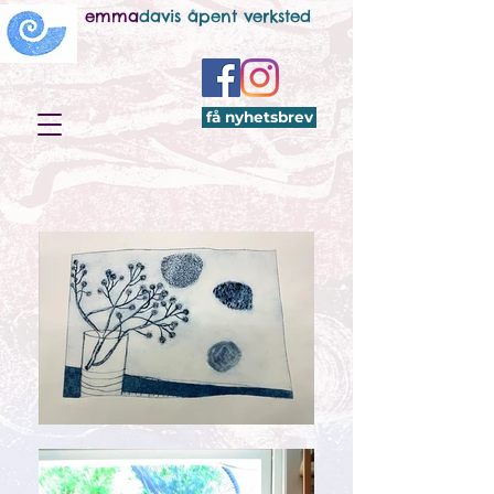
emma
davis åpent verksted
få nyhetsbrev