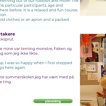
ething out of our rubbish and more! The
the particular participants age and
ere before. It is a relaxed and fun course,
ion.
old clothes or an apron and a packed
ltakere
kksprut.
ne mine var terning monstre, fisken og
g som jeg ikke likte.
amp. I was so happy when I first stepped
 go here again.
este sommerskolen jeg har vært med på.
 ting.
påmelding