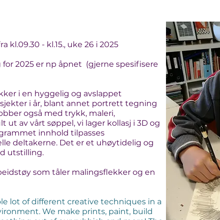
a kl.09.30 - kl.15., uke 26 i 2025
for 2025 er np åpnet (gjerne spesifisere
kker i en hyggelig og avslappet
ekter i år, blant annet portrett tegning
jobber også med trykk, maleri,
t ut av vårt søppel, vi lager kollasj i 3D og
ogrammet innhold tilpasses
le deltakerne. Det er et uhøytidelig og
 utstilling.
beidstøy som tåler malingsflekker og en
 lot of different creative techniques in a
ironment. We make prints, paint, build