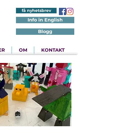
få nyhetsbrev
Info in English
Blogg
ER
OM
KONTAKT