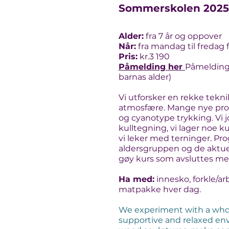
Sommerskolen 2025
Alder:
fra 7 år og oppover
Når:
fra mandag til fredag fr
Pris:
kr.3 190
Påmelding her
Påmelding 
barnas alder)
Vi utforsker en rekke tekni
atmosfære. Mange nye prosj
og cyanotype trykking. Vi 
kulltegning, vi lager noe kul
vi leker med terninger. Pr
aldersgruppen og de aktuel
gøy kurs som avsluttes med
Ha med:
innesko, forkle/ar
matpakke hver dag.
We experiment with a whole
supportive and relaxed env