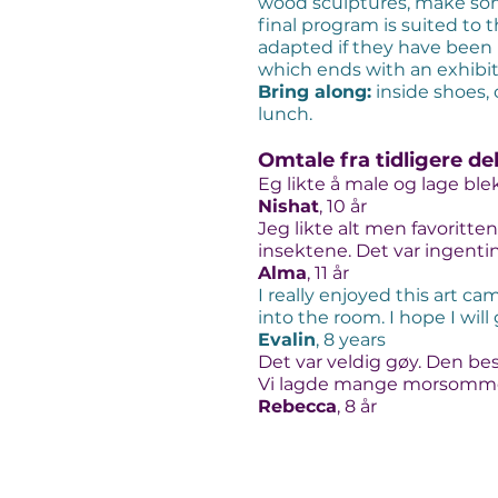
wood sculptures, make som
final program is suited to 
adapted if they have been h
which ends with an exhibit
Bring along:
inside shoes, 
lunch.
Omtale fra tidligere de
Eg likte å male og lage ble
Nishat
, 10 år
Jeg likte alt men favoritte
insektene. Det var ingentin
Alma
, 11 år
I really enjoyed this art c
into the room. I hope I will
Evalin
, 8 years
Det var veldig gøy. Den b
Vi lagde mange morsomme
Rebecca
, 8 år