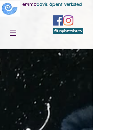
emma
davis åpent verksted
få nyhetsbrev