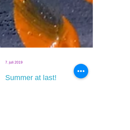
7. juli 2019
Summer at last!
Det har vært en hektisk vår, med flere spennende
prosjekter på gang . Det er mange poster som
beskriver lek og moro, og det er sant. Men...