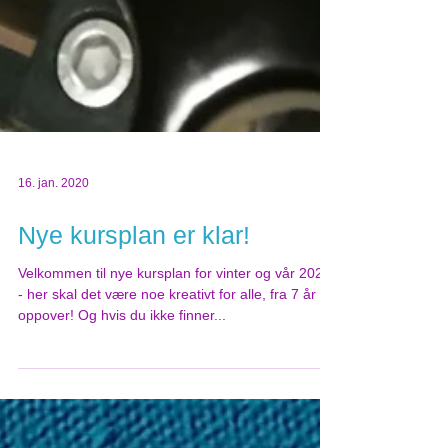
16. jan. 2020
Nye kursplan er klar!
Velkommen til nye kursplan for vinter og vår 2020
- her skal det være noe kreativt for alle, fra 7 år og
oppover! Og hvis du ikke finner...