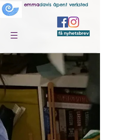
emma
davis åpent verksted
få nyhetsbrev