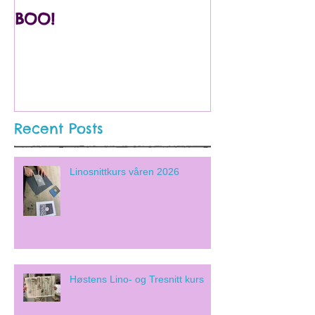
BOO!
Utstilling på
Internasjona
Barnekunstmu
Recent Posts
Linosnittkurs våren 2026
Høstens Lino- og Tresnitt kurs