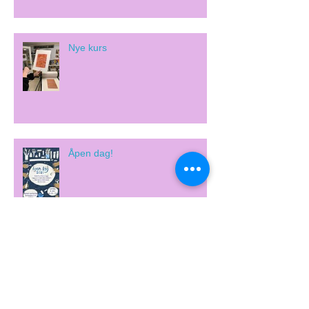
Nye kurs
Åpen dag!
Archive
februar 2026
(1)
1 innlegg
september 2025
(1)
1 innlegg