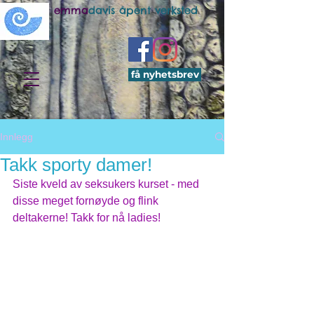
emma
davis åpent verksted
få nyhetsbrev
Innlegg
Takk sporty damer!
Siste kveld av seksukers kurset - med 
disse meget fornøyde og flink 
deltakerne! Takk for nå ladies! 