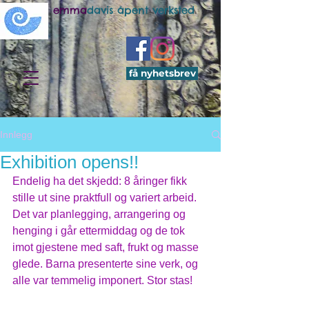
emma
davis åpent verksted
få nyhetsbrev
Innlegg
Exhibition opens!!
Endelig ha det skjedd: 8 åringer fikk 
stille ut sine praktfull og variert arbeid. 
Det var planlegging, arrangering og 
henging i går ettermiddag og de tok 
imot gjestene med saft, frukt og masse 
glede. Barna presenterte sine verk, og 
alle var temmelig imponert. Stor stas!