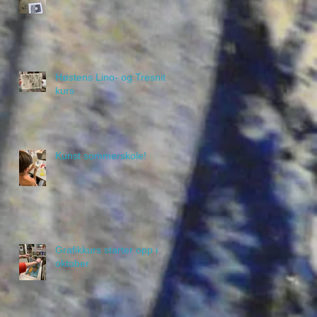
Høstens Lino- og Tresnitt
kurs
Kunst sommerskole!
Grafikkurs starter opp i
oktober