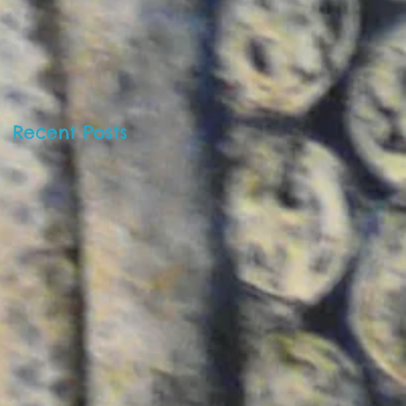
Barnekunstmuseet 
Oslo!
Recent Posts