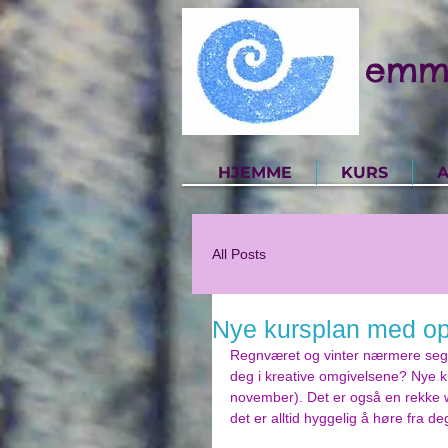
emm
HJEMME
KURS
A
All Posts
Nye kursplan med op
Regnværet og vinter nærmere seg m
deg i kreative omgivelsene? Nye ku
november). Det er også en rekke wor
det er alltid hyggelig å høre fra de