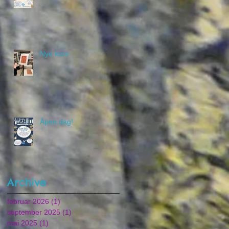
Nye kurs
Åpen dag!
Archive
februar 2026
(1)
1 innlegg
september 2025
(1)
1 innlegg
mai 2025
(1)
1 innlegg