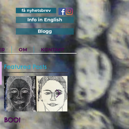
få nyhetsbrev
Info in English
Blogg
ER
OM
KONTAKT
Featured Posts
BOO!
Utstilling på Det
Internasjonale