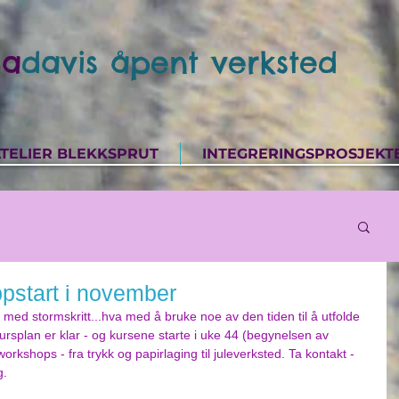
a
davis åpent verksted
TELIER BLEKKSPRUT
INTEGRERINGSPROSJEKT
pstart i november
ed stormskritt...hva med å bruke noe av den tiden til å utfolde 
rsplan er klar - og kursene starte i uke 44 (begynelsen av 
kshops - fra trykk og papirlaging til juleverksted. Ta kontakt - 
g.