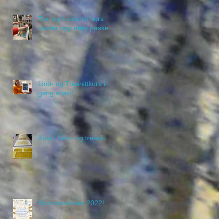
Tre- og Linosnitt kurs
starter opp etter påske
Lino- og Tresnittkurs i
gang snart!
Kurs i Lino- og tresnitt
Sommerskolen 2022!