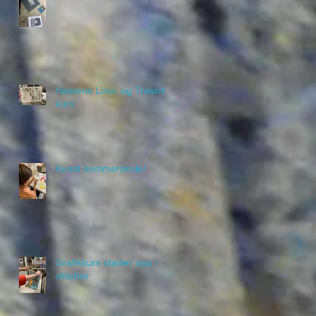
Høstens Lino- og Tresnitt
kurs
Kunst sommerskole!
Grafikkurs starter opp i
oktober