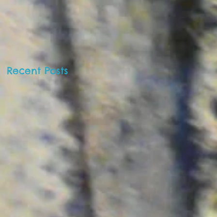
Barnekunstmuseet 
Oslo!
Recent Posts