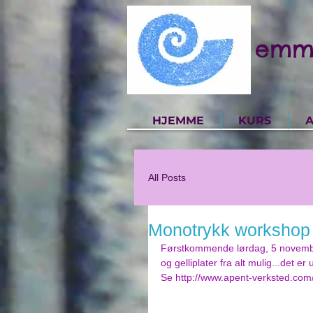
emm
HJEMME
KURS
A
All Posts
Monotrykk workshop
Førstkommende lørdag, 5 november,
og gelliplater fra alt mulig...det e
Se http://www.apent-verksted.com/m