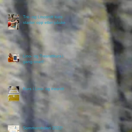
Tre- og Linosnitt kurs
starter opp etter påske
Lino- og Tresnittkurs i
gang snart!
Kurs i Lino- og tresnitt
Sommerskolen 2022!