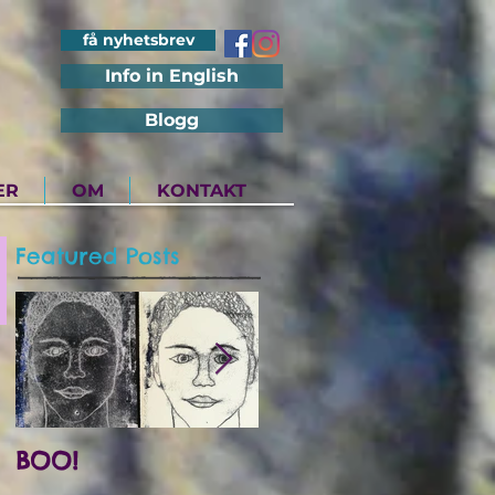
få nyhetsbrev
Info in English
Blogg
ER
OM
KONTAKT
Featured Posts
BOO!
Utstilling på Det
Internasjonale