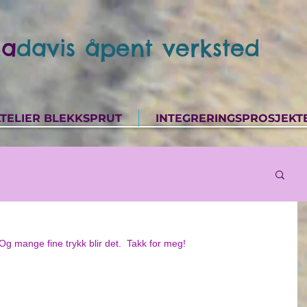
a
davis åpent verksted
TELIER BLEKKSPRUT
INTEGRERINGSPROSJEKT
g mange fine trykk blir det.  Takk for meg!