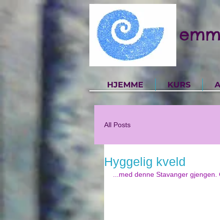
emm
HJEMME
KURS
A
All Posts
Hyggelig kveld
...med denne Stavanger gjengen. O