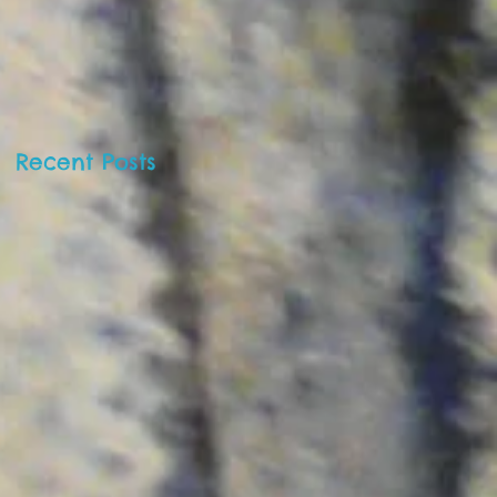
Barnekunstmuseet 
Oslo!
Recent Posts