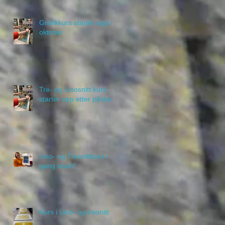
Grafikkurs starter opp i
oktober
Tre- og Linosnitt kurs
starter opp etter påske
Lino- og Tresnittkurs i
gang snart!
Kurs i Lino- og tresnitt