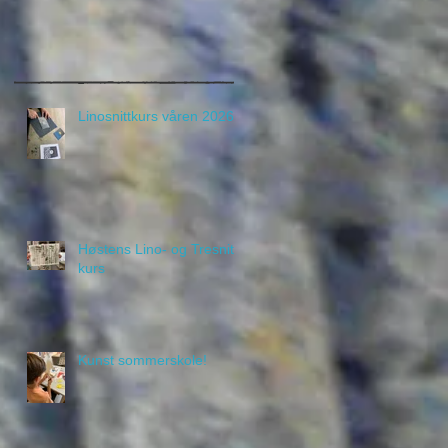
Linosnittkurs våren 2026
Høstens Lino- og Tresnitt
kurs
Kunst sommerskole!