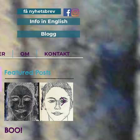
få nyhetsbrev
Info in English
Blogg
ER
OM
KONTAKT
Featured Posts
BOO!
Utstilling på Det
Internasjonale