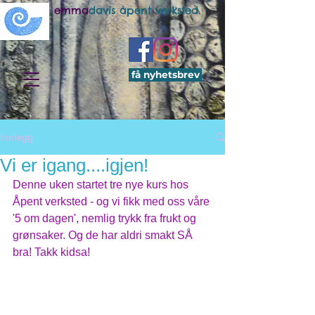
emma
davis åpent verksted
få nyhetsbrev
Innlegg
Vi er igang....igjen!
Denne uken startet tre nye kurs hos 
Åpent verksted - og vi fikk med oss våre 
'5 om dagen', nemlig trykk fra frukt og 
grønsaker. Og de har aldri smakt SÅ 
bra! Takk kidsa!