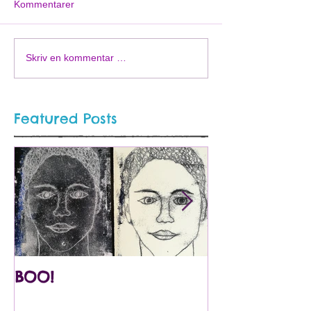
Kommentarer
Skriv en kommentar …
Featured Posts
BOO!
Utstilling på
Internasjona