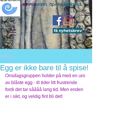
emma
davis åpent verksted
få nyhetsbrev
Innlegg
Egg er ikke bare til å spise!
Onsdagsgruppen holder på med en uro 
av blåste egg - til tider litt frustrende 
fordi det tar såååå lang tid. Men enden 
er i sikt, og veldig fint bli det!