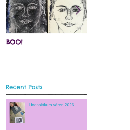
BOO!
Utstilling på
Internasjona
Barnekunstmu
Recent Posts
Linosnittkurs våren 2026